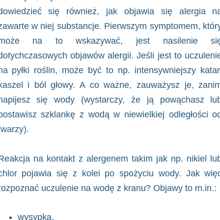
dowiedzieć się również, jak objawia się alergia n
zawarte w niej substancje. Pierwszym symptomem, któr
może na to wskazywać, jest nasilenie si
dotychczasowych objawów alergii. Jeśli jest to uczuleni
na pyłki roślin, może być to np. intensywniejszy katar
kaszel i ból głowy. A co ważne, zauważysz je, zani
napijesz się wody (wystarczy, że ją powąchasz lu
postawisz szklankę z wodą w niewielkiej odległości o
twarzy).
Reakcja na kontakt z alergenem takim jak np. nikiel lu
chlor pojawia się z kolei po spożyciu wody. Jak wię
rozpoznać uczulenie na wodę z kranu? Objawy to m.in.:
wysypka,