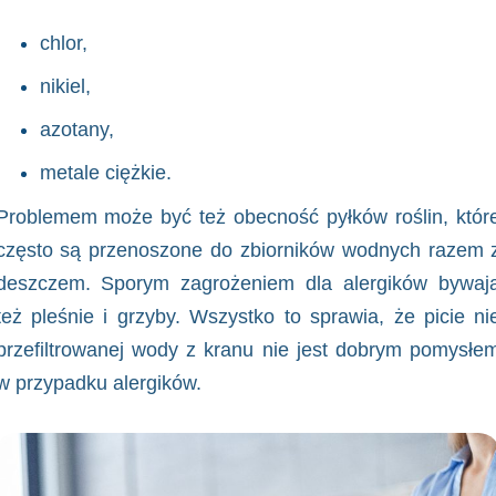
chlor,
nikiel,
azotany,
metale ciężkie.
Problemem może być też obecność pyłków roślin, któr
często są przenoszone do zbiorników wodnych razem 
deszczem. Sporym zagrożeniem dla alergików bywaj
też pleśnie i grzyby. Wszystko to sprawia, że picie ni
przefiltrowanej wody z kranu nie jest dobrym pomysłe
w przypadku alergików.