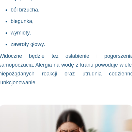
ból brzucha,
biegunka,
wymioty,
zawroty głowy.
Widoczne będzie też osłabienie i pogorszeni
samopoczucia. Alergia na wodę z kranu powoduje wiele
niepożądanych reakcji oraz utrudnia codzienn
funkcjonowanie.