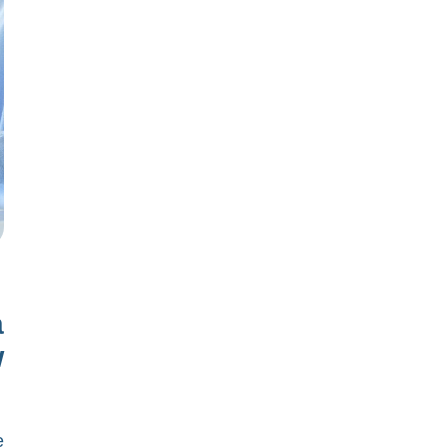
a
w
e