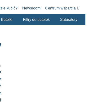
zie kupić?
Newsroom
Centrum wsparcia
Butelki
Filtry do butelek
Saturatory
w
,
o
e
ć
e
i