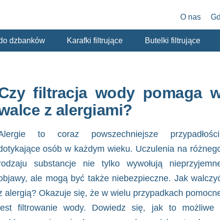
O nas
Gd
y do dzbanków
Karafki filtrujące
Butelki filtrujące
Czy filtracja wody pomaga 
walce z alergiami?
Alergie to coraz powszechniejsze przypadłości
dotykające osób w każdym wieku. Uczulenia na różneg
rodzaju substancje nie tylko wywołują nieprzyjemn
objawy, ale mogą być także niebezpieczne.
Jak walczy
z alergią
? Okazuje się, że w wielu przypadkach pomocn
jest filtrowanie wody. Dowiedz się, jak to możliwe 