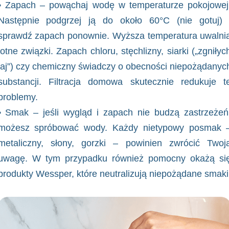
• Zapach – powąchaj wodę w temperaturze pokojowej
Następnie podgrzej ją do około 60°C (nie gotuj) 
sprawdź zapach ponownie. Wyższa temperatura uwalni
lotne związki. Zapach chloru, stęchlizny, siarki („zgniłyc
jaj”) czy chemiczny świadczy o obecności niepożądanyc
substancji. Filtracja domowa skutecznie redukuje t
problemy.
• Smak – jeśli wygląd i zapach nie budzą zastrzeżeń
możesz spróbować wody. Każdy nietypowy posmak 
metaliczny, słony, gorzki – powinien zwrócić Twoj
uwagę. W tym przypadku również pomocny okażą si
produkty Wessper, które neutralizują niepożądane smaki