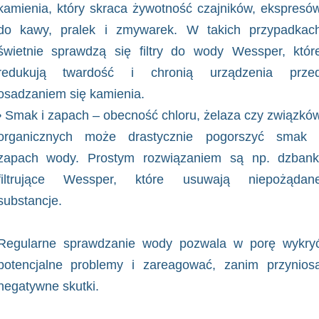
kamienia, który skraca żywotność czajników, ekspresó
do kawy, pralek i zmywarek. W takich przypadkac
świetnie sprawdzą się filtry do wody Wessper, któr
redukują twardość i chronią urządzenia prze
osadzaniem się kamienia.
• Smak i zapach – obecność chloru, żelaza czy związkó
organicznych może drastycznie pogorszyć smak 
zapach wody. Prostym rozwiązaniem są np. dzbank
filtrujące Wessper, które usuwają niepożądan
substancje.
Regularne sprawdzanie wody pozwala w porę wykry
potencjalne problemy i zareagować, zanim przynios
negatywne skutki.