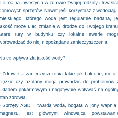
ale realna inwestycja w zdrowie Twojej rodziny i trwałoś
domowych sprzętów. Nawet jeśli korzystasz z wodociąg
miejskiego, którego woda jest regularnie badana, je
jakość może ulec zmianie w drodze do Twojego kranu
Stare rury w budynku czy lokalne awarie mog
wprowadzać do niej niepożądane zanieczyszczenia.
Na co wpływa zła jakość wody?
• Zdrowie – zanieczyszczenia takie jak bakterie, metal
ciężkie czy azotany mogą prowadzić do problemów 
układem pokarmowym i negatywnie wpływać na ogóln
stan zdrowia.
• Sprzęty AGD – twarda woda, bogata w jony wapnia 
magnezu, jest głównym winowajcą powstawani