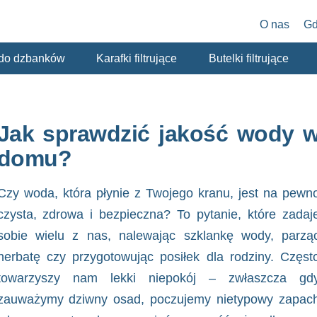
O nas
Gd
y do dzbanków
Karafki filtrujące
Butelki filtrujące
Jak sprawdzić jakość wody 
domu?
Czy woda, która płynie z Twojego kranu, jest na pewn
czysta, zdrowa i bezpieczna? To pytanie, które zadaj
sobie wielu z nas, nalewając szklankę wody, parzą
herbatę czy przygotowując posiłek dla rodziny. Częst
towarzyszy nam lekki niepokój – zwłaszcza gd
zauważymy dziwny osad, poczujemy nietypowy zapac