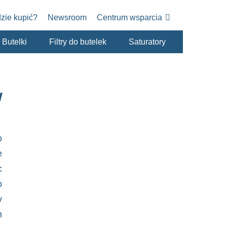
zie kupić?
Newsroom
Centrum wsparcia
Butelki
Filtry do butelek
Saturatory
w
o
e
c
o
y
h