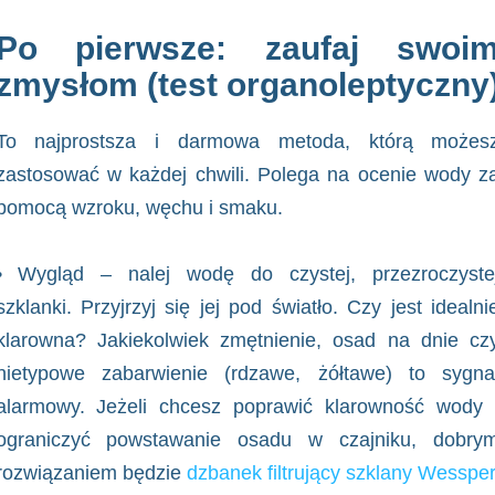
Po pierwsze: zaufaj swoi
zmysłom (test organoleptyczny
To najprostsza i darmowa metoda, którą możes
zastosować w każdej chwili. Polega na ocenie wody z
pomocą wzroku, węchu i smaku.
• Wygląd – nalej wodę do czystej, przezroczyste
szklanki. Przyjrzyj się jej pod światło. Czy jest idealni
klarowna? Jakiekolwiek zmętnienie, osad na dnie cz
nietypowe zabarwienie (rdzawe, żółtawe) to sygna
alarmowy. Jeżeli chcesz poprawić klarowność wody 
ograniczyć powstawanie osadu w czajniku, dobry
rozwiązaniem będzie
dzbanek filtrujący szklany Wessper