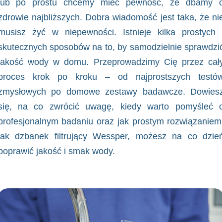
lub po prostu chcemy mieć pewność, że dbamy 
zdrowie najbliższych. Dobra wiadomość jest taka, że ni
musisz żyć w niepewności. Istnieje kilka prostych 
skutecznych sposobów na to, by samodzielnie sprawdzi
jakość wody w domu. Przeprowadzimy Cię przez cał
proces krok po kroku – od najprostszych testó
zmysłowych po domowe zestawy badawcze. Dowies
się, na co zwrócić uwagę, kiedy warto pomyśleć 
profesjonalnym badaniu oraz jak prostym rozwiązaniem
jak dzbanek filtrujący Wessper, możesz na co dzie
poprawić jakość i smak wody.