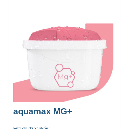
aquamax MG+
Filtr do dzbanków