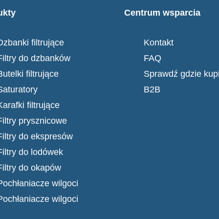
ukty
Centrum wsparcia
Dzbanki filtrujące
Kontakt
Filtry do dzbanków
FAQ
Butelki filtrujące
Sprawdź gdzie kup
Saturatory
B2B
Karafki filtrujące
Filtry prysznicowe
Filtry do ekspresów
Filtry do lodówek
Filtry do okapów
Pochłaniacze wilgoci
Pochłaniacze wilgoci