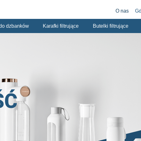
O nas
Gd
y do dzbanków
Karafki filtrujące
Butelki filtrujące
ŚĆ