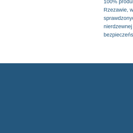
100% produk
Rzezawie, w
sprawdzonyc
nierdzewnej 
bezpieczeńs