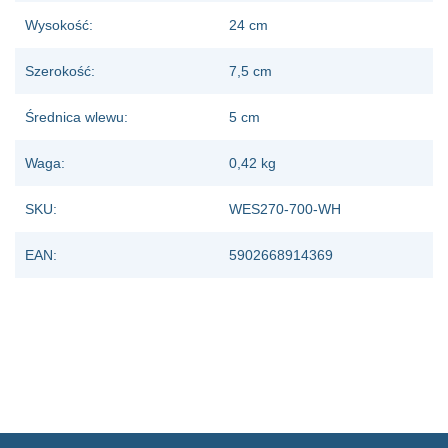
Wysokość:
24 cm
Szerokość:
7,5 cm
Średnica wlewu:
5 cm
Waga:
0,42 kg
SKU:
WES270-700-WH
EAN:
5902668914369