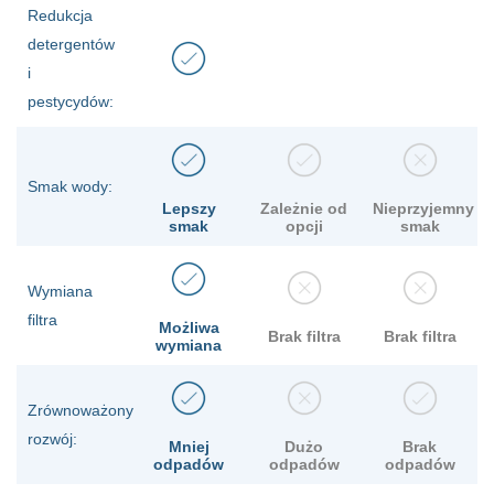
Redukcja
detergentów
i
pestycydów:
Smak wody:
Lepszy
Zależnie od
Nieprzyjemny
smak
opcji
smak
Wymiana
filtra
Możliwa
Brak filtra
Brak filtra
wymiana
Zrównoważony
rozwój:
Mniej
Dużo
Brak
odpadów
odpadów
odpadów