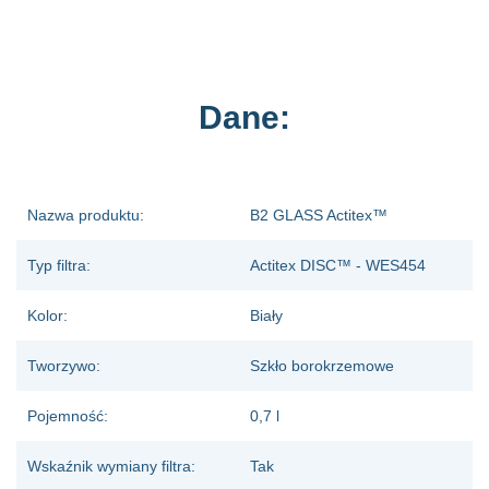
Dane:
Nazwa produktu:
B2 GLASS Actitex™
Typ filtra:
Actitex DISC™ - WES454
Kolor:
Biały
Tworzywo:
Szkło borokrzemowe
Pojemność:
0,7 l
Wskaźnik wymiany filtra:
Tak