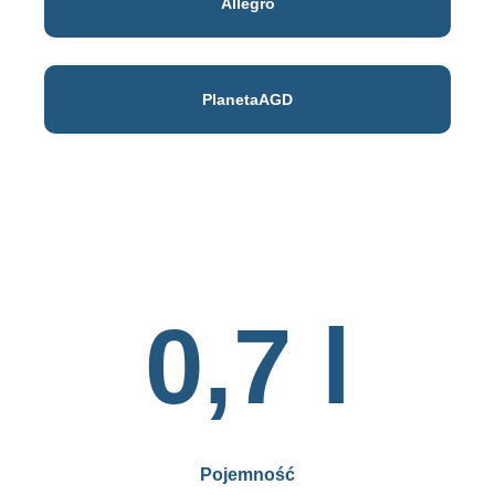
Allegro
PlanetaAGD
0,7 l
Pojemność