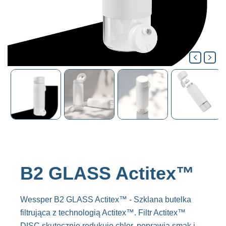
B2 GLASS Actitex™
Wessper B2 GLASS Actitex™ - Szklana butelka
filtrująca z technologią Actitex™. Filtr Actitex™
DISC skutecznie redukuje chlor, poprawia smak i