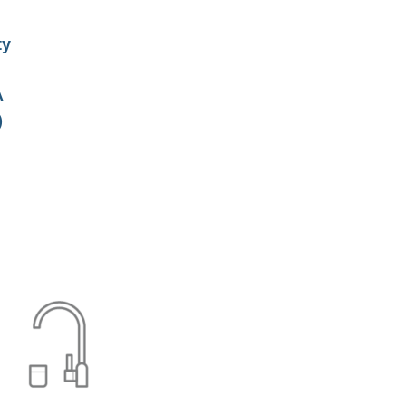
ty
A
)