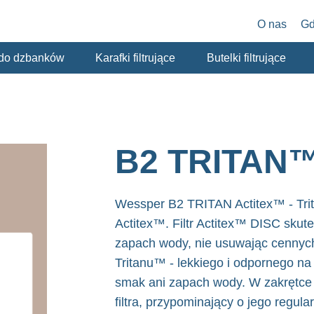
O nas
Gd
y do dzbanków
Karafki filtrujące
Butelki filtrujące
B2 TRITAN™
Wessper B2 TRITAN Actitex™ - Trita
Actitex™. Filtr Actitex™ DISC skute
zapach wody, nie usuwając cennych
Tritanu™ - lekkiego i odpornego na
smak ani zapach wody. W zakrętce
filtra, przypominający o jego regula