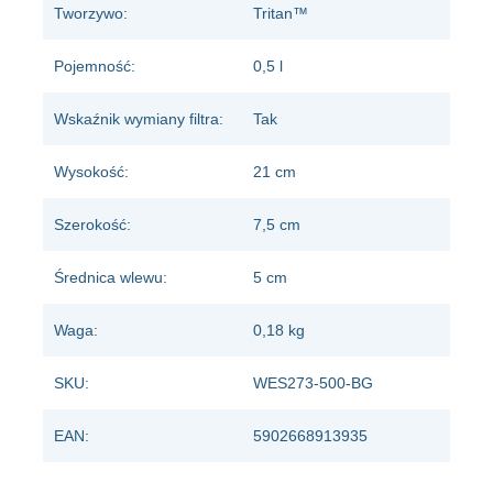
Tworzywo:
Tritan™
Pojemność:
0,5 l
Wskaźnik wymiany filtra:
Tak
Wysokość:
21 cm
Szerokość:
7,5 cm
Średnica wlewu:
5 cm
Waga:
0,18 kg
SKU:
WES273-500-BG
EAN:
5902668913935