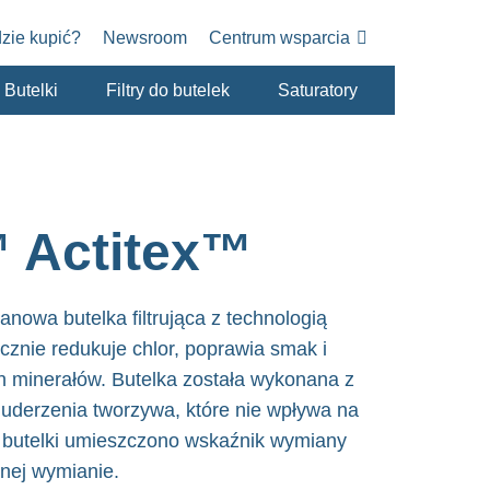
zie kupić?
Newsroom
Centrum wsparcia
Butelki
Filtry do butelek
Saturatory
 Actitex™
nowa butelka filtrująca z technologią
cznie redukuje chlor, poprawia smak i
 minerałów. Butelka została wykonana z
 uderzenia tworzywa, które nie wpływa na
 butelki umieszczono wskaźnik wymiany
rnej wymianie.