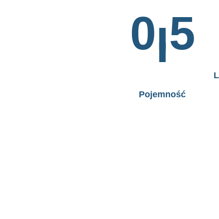
0,5
l
L
Pojemność