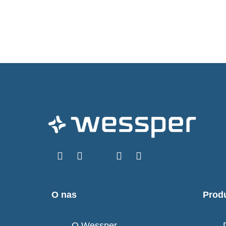
O nas
Prod
O Wessper