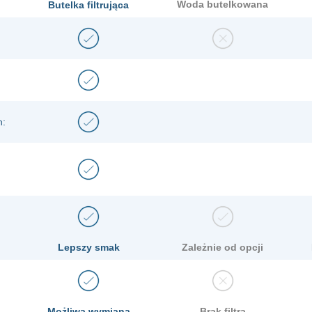
Woda butelkowana
Butelka filtrująca
h:
Lepszy smak
Zależnie od opcji
Możliwa wymiana
Brak filtra