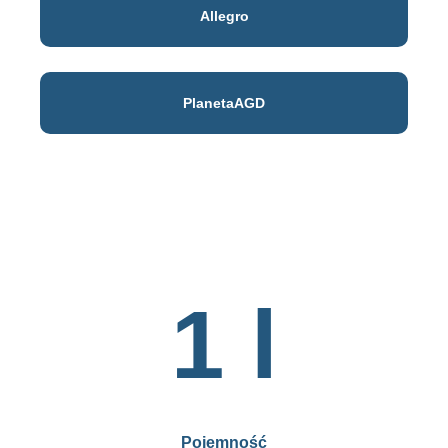
Allegro
PlanetaAGD
1 l
Pojemność