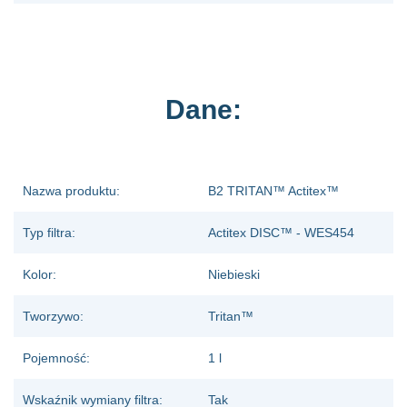
Dane:
Nazwa produktu:
B2 TRITAN™ Actitex™
Typ filtra:
Actitex DISC™ - WES454
Kolor:
Niebieski
Tworzywo:
Tritan™
Pojemność:
1 l
Wskaźnik wymiany filtra:
Tak