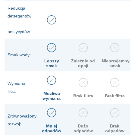
Redukcja
detergentów
i
pestycydów:
Smak wody:
Lepszy
Zależnie od
Nieprzyjemny
smak
opcji
smak
Wymiana
filtra
Możliwa
Brak filtra
Brak filtra
wymiana
Zrównoważony
rozwój:
Mniej
Dużo
Brak
odpadów
odpadów
odpadów