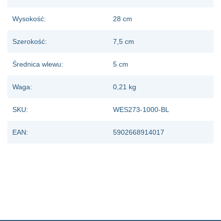
Wysokość:
28 cm
Szerokość:
7,5 cm
Średnica wlewu:
5 cm
Waga:
0,21 kg
SKU:
WES273-1000-BL
EAN:
5902668914017