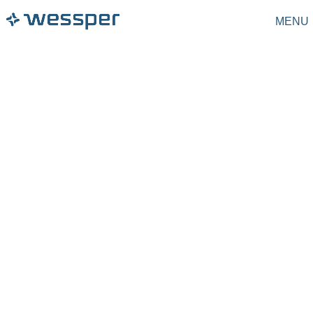
MENU
Dzbanki filtrujące
Filtry do dzbanków
Karafki filtrujące
Butelki filtrujące
Butelki
Filtry do butelek
Saturatory