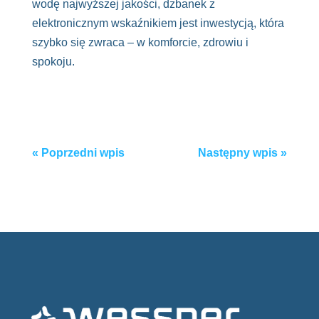
wodę najwyższej jakości, dzbanek z
elektronicznym wskaźnikiem jest inwestycją, która
szybko się zwraca – w komforcie, zdrowiu i
spokoju.
Post
«
Poprzedni wpis
Następny wpis
»
navigation