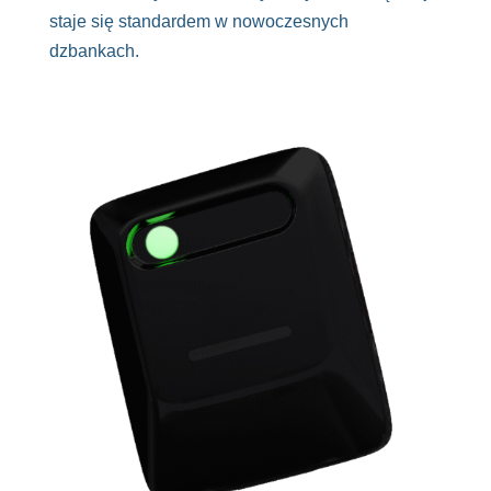
staje się standardem w nowoczesnych
dzbankach.