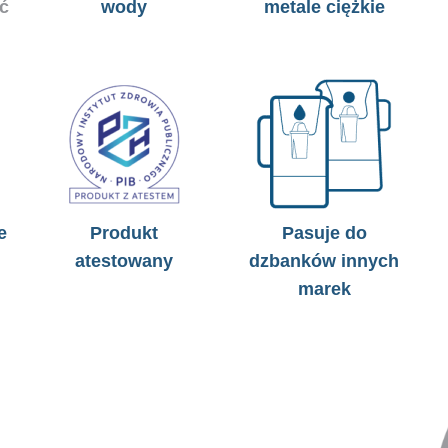
ć
wody
metale ciężkie
e
Produkt
Pasuje do
atestowany
dzbanków innych
marek