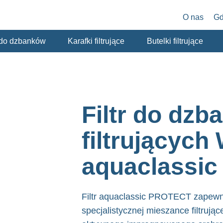
O nas
Gd
y do dzbanków
Karafki filtrujące
Butelki filtrujące
Filtr do dz
filtrujących
aquaclassi
Filtr aquaclassic PROTECT zapewn
specjalistycznej mieszance filtrują