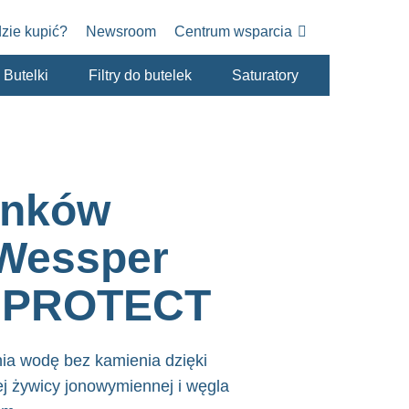
zie kupić?
Newsroom
Centrum wsparcia
Butelki
Filtry do butelek
Saturatory
banków
 Wessper
c PROTECT
ia wodę bez kamienia dzięki
cej żywicy jonowymiennej i węgla