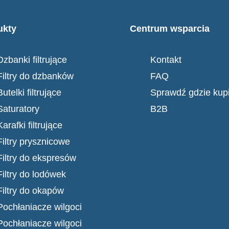
ukty
Centrum wsparcia
Dzbanki filtrujące
Kontakt
Filtry do dzbanków
FAQ
Butelki filtrujące
Sprawdź gdzie kup
Saturatory
B2B
Karafki filtrujące
Filtry prysznicowe
Filtry do ekspresów
Filtry do lodówek
Filtry do okapów
Pochłaniacze wilgoci
Pochłaniacze wilgoci