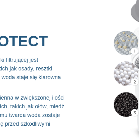
ROTECT
filtrującej jest
ch jak osady, resztki
 woda staje się klarowna i
enna w zwiększonej ilości
ch, takich jak ołów, miedź
emu twarda woda zostaje
ę przed szkodliwymi