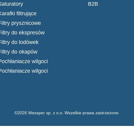
Saturatory
B2B
Karafki filtrujące
Filtry prysznicowe
Filtry do ekspresów
Filtry do lodówek
Filtry do okapów
Pochłaniacze wilgoci
Pochłaniacze wilgoci
©2026 Wessper sp. z o.o. Wszelkie prawa zastrzeżone.