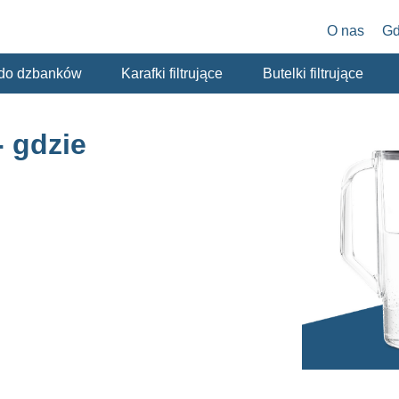
O nas
Gd
y do dzbanków
Karafki filtrujące
Butelki filtrujące
 gdzie