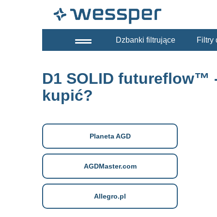
Dzbanki filtrujące
Filtr
D1 SOLID futureflow™ -
kupić?
Planeta AGD
AGDMaster.com
Allegro.pl