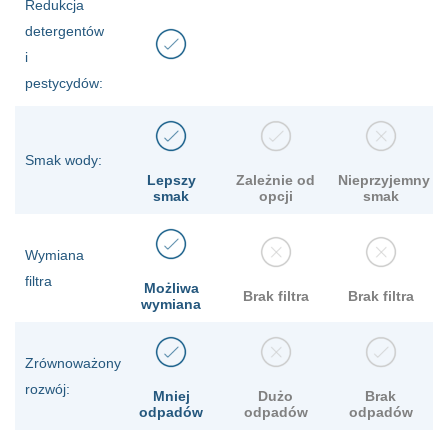
Redukcja
detergentów
i
pestycydów:
Smak wody:
Lepszy
Zależnie od
Nieprzyjemny
smak
opcji
smak
Wymiana
filtra
Możliwa
Brak filtra
Brak filtra
wymiana
Zrównoważony
rozwój:
Mniej
Dużo
Brak
odpadów
odpadów
odpadów