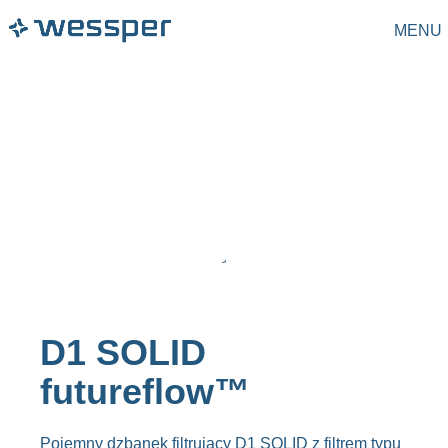
MENU
D1 SOLID
futureflow™
Pojemny dzbanek filtrujący D1 SOLID z filtrem typu