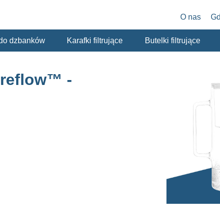
O nas
Gd
y do dzbanków
Karafki filtrujące
Butelki filtrujące
reflow™ -