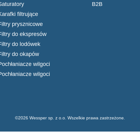
Saturatory
B2B
Karafki filtrujące
Filtry prysznicowe
Filtry do ekspresów
Filtry do lodówek
Filtry do okapów
Pochłaniacze wilgoci
Pochłaniacze wilgoci
©2026 Wessper sp. z o.o. Wszelkie prawa zastrzeżone.