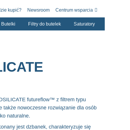
zie kupić?
Newsroom
Centrum wsparcia
Butelki
Filtry do butelek
Saturatory
LICATE
OSILICATE futureflow™ z filtrem typu
le także nowoczesne rozwiązanie dla osób
ko naturalne.
onany jest dzbanek, charakteryzuje się