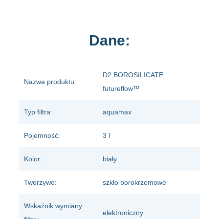
Dane:
D2 BOROSILICATE
Nazwa produktu:
futureflow™
Typ filtra:
aquamax
Pojemność:
3 l
Kolor:
biały
Tworzywo:
szkło borokrzemowe
Wskaźnik wymiany
elektroniczny