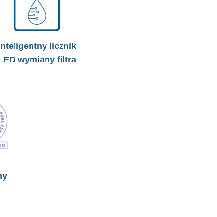
Inteligentny licznik
LED wymiany filtra
ny