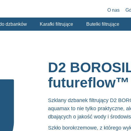
O nas
Gd
y do dzbanków
Karafki filtrujące
Butelki filtrujące
D2 BOROSI
futureflow™
Szklany dzbanek filtrujący D2 BOR
aquamax to nie tylko praktyczne, a
dbających o jakość wody i środowis
Szkło borokrzemowe, z którego wyk