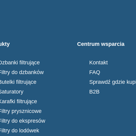
ukty
Centrum wsparcia
Dzbanki filtrujące
Kontakt
Filtry do dzbanków
FAQ
Butelki filtrujące
Sprawdź gdzie kup
Saturatory
B2B
Karafki filtrujące
Filtry prysznicowe
Filtry do ekspresów
Filtry do lodówek