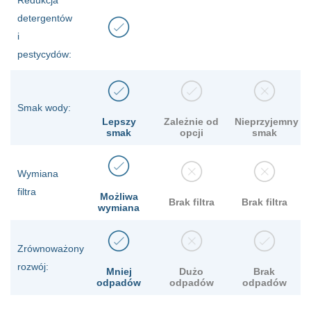
Redukcja
detergentów
i
pestycydów:
Smak wody:
Lepszy
Zależnie od
Nieprzyjemny
smak
opcji
smak
Wymiana
filtra
Możliwa
Brak filtra
Brak filtra
wymiana
Zrównoważony
rozwój:
Mniej
Dużo
Brak
odpadów
odpadów
odpadów