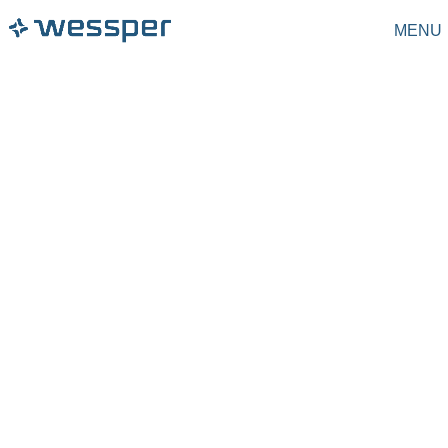
MENU
Dzbanki filtrujące
Filtry do dzbanków
Karafki filtrujące
Butelki filtrujące
Butelki
Filtry do butelek
Saturatory