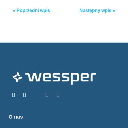
Post
«
Poprzedni wpis
Następny wpis
»
navigation
O nas