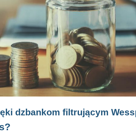
ięki dzbankom filtrującym Wes
ns?