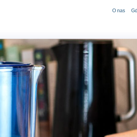
O nas
Gd