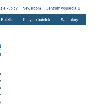
zie kupić?
Newsroom
Centrum wsparcia
Butelki
Filtry do butelek
Saturatory
ą
h
a
e
a
?
e