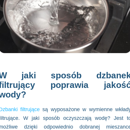
W jaki sposób dzbane
filtrujący poprawia jakoś
wody?
Dzbanki filtrujące
są wyposażone w wymienne wkład
filtrujące. W jaki sposób oczyszczają wodę? Jest t
możliwe dzięki odpowiednio dobranej mieszanc