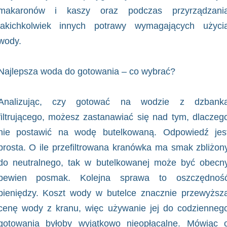
makaronów i kaszy oraz podczas przyrządzani
jakichkolwiek innych potrawy wymagających użyci
wody.
Najlepsza woda do gotowania – co wybrać?
Analizując, czy gotować na wodzie z dzbank
filtrującego, możesz zastanawiać się nad tym, dlaczeg
nie postawić na wodę butelkowaną. Odpowiedź jes
prosta. O ile przefiltrowana kranówka ma smak zbliżon
do neutralnego, tak w butelkowanej może być obecn
pewien posmak. Kolejna sprawa to oszczędnoś
pieniędzy. Koszt wody w butelce znacznie przewyższ
cenę wody z kranu, więc używanie jej do codzienneg
gotowania byłoby wyjątkowo nieopłacalne. Mówiąc 