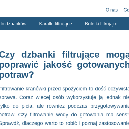
O nas
Gd
y do dzbanków
Karafki filtrujące
Butelki filtrujące
Czy dzbanki filtrujące mog
poprawić jakość gotowanyc
potraw?
Filtrowanie kranówki przed spożyciem to dość oczywist
sprawa. Coraz więcej osób wykorzystuje ją jednak ni
tylko do picia, ale również podczas przygotowywani
potraw. Czy filtrowanie wody do gotowania ma sens
Sprawdź, dlaczego warto to robić i poznaj zastosowani