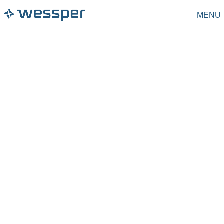
MENU
Dzbanki filtrujące
Filtry do dzbanków
Karafki filtrujące
Butelki filtrujące
Butelki
Filtry do butelek
Saturatory