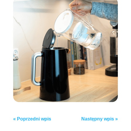
Post
«
Poprzedni wpis
Następny wpis
»
navigation