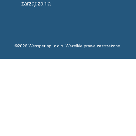
zarządzania
©2026 Wessper sp. z o.o. Wszelkie prawa zastrzeżone.