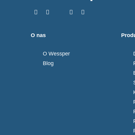
O nas
Prod
O Wessper
Blog