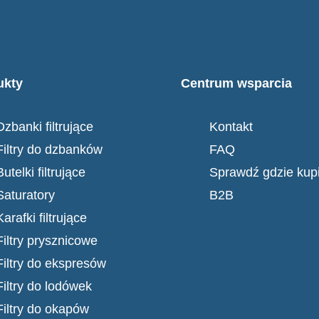
ukty
Centrum wsparcia
Dzbanki filtrujące
Kontakt
Filtry do dzbanków
FAQ
Butelki filtrujące
Sprawdź gdzie kup
Saturatory
B2B
Karafki filtrujące
Filtry prysznicowe
Filtry do ekspresów
Filtry do lodówek
Filtry do okapów