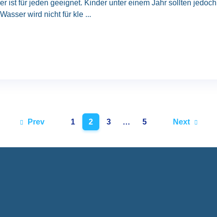
r ist für jeden geeignet. Kinder unter einem Jahr sollten je
asser wird nicht für kle ...
Prev
1
2
3
…
5
Next