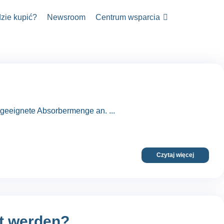
zie kupić?
Newsroom
Centrum wsparcia
geeignete Absorbermenge an. ...
Czytaj więcej
t werden?