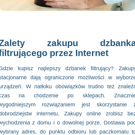
Zalety zakupu dzbank
filtrującego przez Internet
Gdzie kupisz
najlepszy dzbanek filtrujący
? Zakup
stacjonarne dają ograniczone możliwości w wyborz
urządzeń. W natłoku obowiązków trudno też znaleź
czas na chodzenie po sklepach. Znaczni
wygodniejszym rozwiązaniem jest skorzystanie 
dobrodziejstw Internetu. Zakupy online zrobisz be
wychodzenia z domu i o dowolnej porze. Dostawa po
wybrany adres, do punktu odbioru lub paczkomatu t