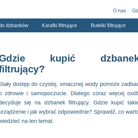
O nas
Gd
y do dzbanków
Karafki filtrujące
Butelki filtrujące
Gdzie kupić dzbane
filtrujący?
Stały dostęp do czystej, smacznej wody pomoże zadba
o zdrowie i samopoczucie. Dlatego coraz więcej osó
decyduje się na
dzbanek filtrujący. Gdzie kupić
taki
urządzenie i jak wybrać odpowiednie? Sprawdź, co wart
wiedzieć na ten temat.