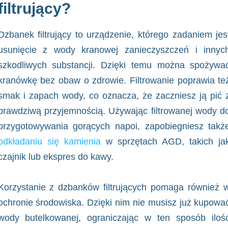
filtrujący?
Dzbanek filtrujący to urządzenie, którego zadaniem jes
usunięcie z wody kranowej zanieczyszczeń i innyc
szkodliwych substancji. Dzięki temu można spożywa
kranówkę bez obaw o zdrowie. Filtrowanie poprawia te
smak i zapach wody, co oznacza, że zaczniesz ją pić 
prawdziwą przyjemnością. Używając filtrowanej wody d
przygotowywania gorących napoi, zapobiegniesz takż
odkładaniu się kamienia
w sprzętach AGD, takich ja
czajnik lub ekspres do kawy.
Korzystanie z dzbanków filtrujących pomaga również 
ochronie środowiska. Dzięki nim nie musisz już kupowa
wody butelkowanej, ograniczając w ten sposób iloś