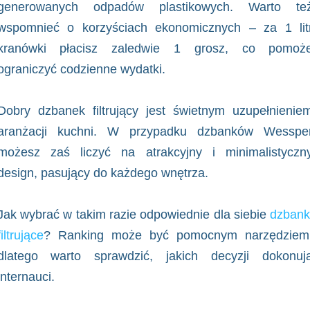
generowanych odpadów plastikowych. Warto te
wspomnieć o korzyściach ekonomicznych – za 1 lit
kranówki płacisz zaledwie 1 grosz, co pomoż
ograniczyć codzienne wydatki.
Dobry dzbanek filtrujący jest świetnym uzupełnienie
aranżacji kuchni. W przypadku dzbanków Wesspe
możesz zaś liczyć na atrakcyjny i minimalistyczn
design, pasujący do każdego wnętrza.
Jak wybrać w takim razie odpowiednie dla siebie
dzbank
filtrujące
? Ranking może być pomocnym narzędziem
dlatego warto sprawdzić, jakich decyzji dokonuj
internauci.