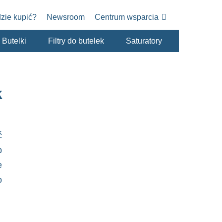
zie kupić?
Newsroom
Centrum wsparcia
Butelki
Filtry do butelek
Saturatory
k
ć
b
e
o