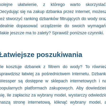
kolejne ułatwienie, z którego warto skorzystać
Decydując się na zakup dzbanka przez Internet, możes
też stworzyć
ranking dzbanków fil
trujących do wody
ora
idealnie dopasować urządzenie do swoich wymagań
Jakie jeszcze ma to zalety? Sprawdź poniższe czynniki.
Łatwiejsze poszukiwania
Ile kosztuje dzbanek z filtrem do wody
? To równie
sprawdzisz łatwiej za pośrednictwem Internetu. Dzbank
Wessper
są dostępne w sklepach internetowych i n
popularnych platformach zakupowych. Aby dowiedzie
się, ile zapłacisz za wybrany model, wystarczy odwiedzi
naszą stronę internetową, kliknąć wybrany model, 